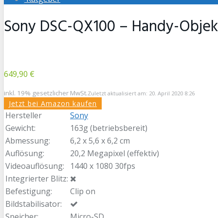
Sony DSC-QX100 – Handy-Objekt
649,90 €
inkl. 19% gesetzlicher MwSt.
Zuletzt aktualisiert am: 20. April 2020 8:26
Jetzt bei Amazon kaufen
Hersteller
Sony
Gewicht:
163g (betriebsbereit)
Abmessung:
6,2 x 5,6 x 6,2 cm
Auflösung:
20,2 Megapixel (effektiv)
Videoauflösung:
1440 x 1080 30fps
Integrierter Blitz:
Befestigung:
Clip on
Bildstabilisator:
Speicher:
Micro-SD