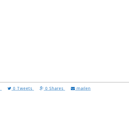
s
0
Tweets
0
Shares
mailen