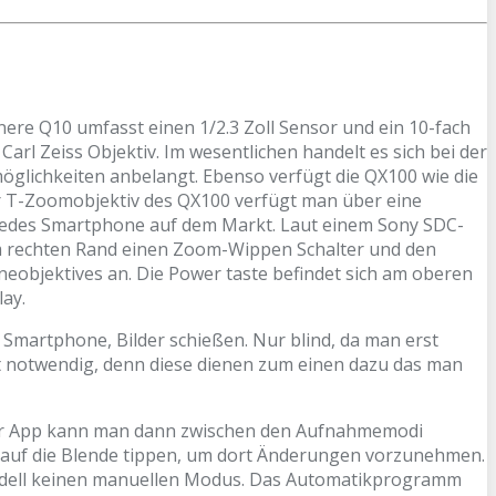
inere Q10 umfasst einen 1/2.3 Zoll Sensor und ein 10-fach
rl Zeiss Objektiv. Im wesentlichen handelt es sich bei der
öglichkeiten anbelangt. Ebenso verfügt die QX100 wie die
ar T-Zoomobjektiv des QX100 verfügt man über eine
s jedes Smartphone auf dem Markt.
Laut einem Sony SDC-
am rechten Rand einen Zoom-Wippen Schalter und den
neobjektives an. Die Power taste befindet sich am oberen
ay.
Smartphone, Bilder schießen. Nur blind, da man erst
t notwendig, denn diese dienen zum einen dazu das man
 der App kann man dann zwischen den Aufnahmemodi
auf die Blende tippen, um dort Änderungen vorzunehmen.
 Modell keinen manuellen Modus. Das Automatikprogramm