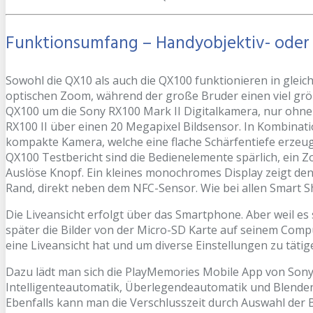
Funktionsumfang – Handyobjektiv- oder 
Sowohl die QX10 als auch die QX100 funktionieren in gleich
optischen Zoom, während der große Bruder einen viel größe
QX100 um die Sony RX100 Mark II Digitalkamera, nur ohne 
RX100 II über einen 20 Megapixel Bildsensor. In Kombinat
kompakte Kamera, welche eine flache Schärfentiefe erzeu
QX100 Testbericht sind die Bedienelemente spärlich, ein
Auslöse Knopf. Ein kleines monochromes Display zeigt den 
Rand, direkt neben dem NFC-Sensor. Wie bei allen Smart S
Die Liveansicht erfolgt über das Smartphone. Aber weil e
später die Bilder von der Micro-SD Karte auf seinem Com
eine Liveansicht hat und um diverse Einstellungen zu tätig
Dazu lädt man sich die PlayMemories Mobile App von Son
Intelligenteautomatik, Überlegendeautomatik und Blend
Ebenfalls kann man die Verschlusszeit durch Auswahl der