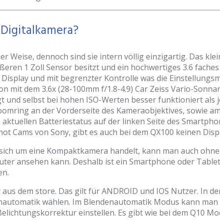
Digitalkamera?
er Weise, dennoch sind sie intern völlig einzigartig. Das kle
ren 1 Zoll Sensor besitzt und ein hochwertiges 3.6 faches Ca
Display und mit begrenzter Kontrolle was die Einstellungsm
ion mit dem 3.6x (28-100mm f/1.8-4.9) Car Zeiss Vario-Sonn
gt und selbst bei hohen ISO-Werten besser funktioniert al
 Zoomring an der Vorderseite des Kameraobjektives, sowie 
aktuellen Batteriestatus auf der linken Seite des Smartpho
hot Cams von Sony, gibt es auch bei dem QX100 keinen Displ
s sich um eine Kompaktkamera handelt, kann man auch ohne 
puter ansehen kann. Deshalb ist ein Smartphone oder Table
en.
y aus dem store. Das gilt für ANDROID und IOS Nutzer. In
enautomatik wählen. Im Blendenautomatik Modus kann man 
 Belichtungskorrektur einstellen. Es gibt wie bei dem Q10